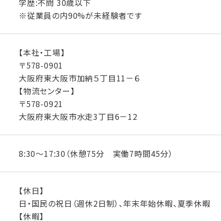
学歴:不問 30歳以下
※従業員の内90%が未経験者です
【本社・工場】
〒578-0901
大阪府東大阪市加納５丁目11－６
【物流センター】
〒578-0921
大阪府東大阪市水走3丁目6－12
8:30〜17:30（休憩75分 実働7時間45分）
【休日】
日・国民の祝日（週休2日制）、年末年始休暇、夏季休暇
【休暇】